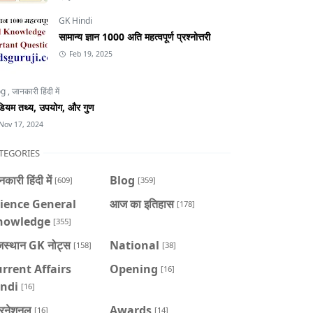
GK Hindi
सामान्य ज्ञान 1000 अति महत्वपूर्ण प्रश्नोत्तरी
Feb 19, 2025
og
,
जानकारी हिंदी में
डियम तथ्य, उपयोग, और गुण
Nov 17, 2024
TEGORIES
कारी हिंदी में
Blog
[609]
[359]
ience General
आज का इतिहास
[178]
nowledge
[355]
जस्थान GK नोट्स
National
[158]
[38]
rrent Affairs
Opening
[16]
indi
[16]
टरनेशनल
Awards
[16]
[14]