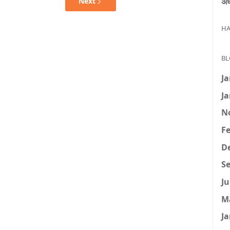
अध
Next
HA
BL
Ja
Ja
N
Fe
D
Se
Ju
M
Ja