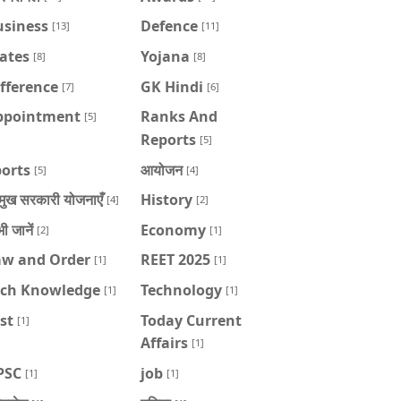
usiness
Defence
[13]
[11]
ates
Yojana
[8]
[8]
fference
GK Hindi
[7]
[6]
ppointment
Ranks And
[5]
Reports
[5]
orts
आयोजन
[5]
[4]
रमुख सरकारी योजनाएँ
History
[4]
[2]
भी जानें
Economy
[2]
[1]
aw and Order
REET 2025
[1]
[1]
ech Knowledge
Technology
[1]
[1]
st
Today Current
[1]
Affairs
[1]
PSC
job
[1]
[1]