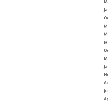
M
Ja
Oc
M
M
Ja
Oc
M
Ja
N
A
Ju
Ap