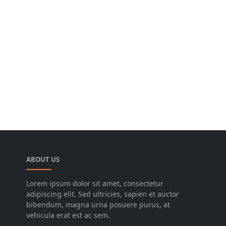
ABOUT US
Lorem ipsum dolor sit amet, consectetur
adipiscing elit. Sed ultricies, sapien et auctor
bibendum, magna urna posuere purus, at
vehicula erat est ac sem.