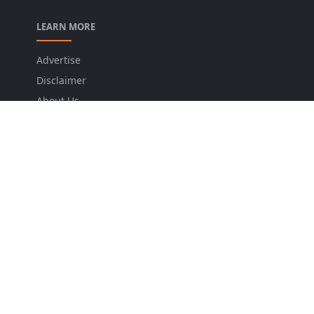
LEARN MORE
Advertise
Disclaimer
About Us
Privacy Policy
Write for Us
Contact Us
FOLLOW US