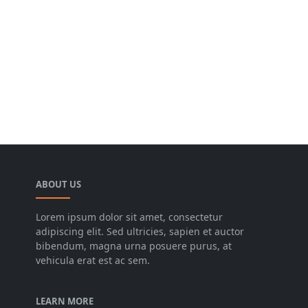
ABOUT US
Lorem ipsum dolor sit amet, consectetur
adipiscing elit. Sed ultricies, sapien et auctor
bibendum, magna urna posuere purus, at
vehicula erat est ac sem.
LEARN MORE