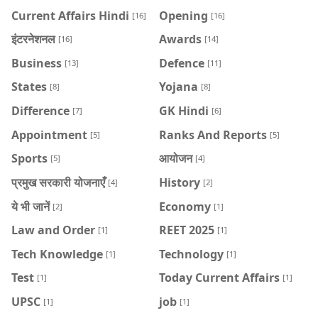
Current Affairs Hindi
Opening
[16]
[16]
इंटरनेशनल
Awards
[16]
[14]
Business
Defence
[13]
[11]
States
Yojana
[8]
[8]
Difference
GK Hindi
[7]
[6]
Appointment
Ranks And Reports
[5]
[5]
Sports
आयोजन
[5]
[4]
प्रमुख सरकारी योजनाएँ
History
[4]
[2]
ये भी जानें
Economy
[2]
[1]
Law and Order
REET 2025
[1]
[1]
Tech Knowledge
Technology
[1]
[1]
Test
Today Current Affairs
[1]
[1]
UPSC
job
[1]
[1]