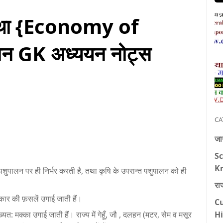
वस्था {Economy of
न GK अध्ययन नोट्स
CA
जान
Sc
K
एव पशुपालन पर ही निर्भर करती है, तथा कृषि के उपरान्त पशुपालन को ही
रा
कार की फ़सलें उगाई जाती हैं।
Cu
H
ं मुख्यत: मक्का उगाई जाती हैं। राज्य में गेहूँ, जौ , दलहन (मटर, सेम व मसूर