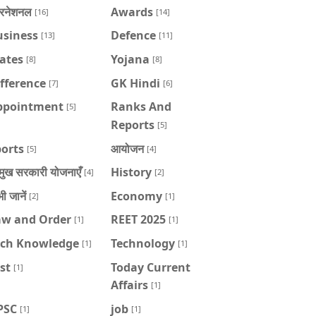
टरनेशनल
Awards
[16]
[14]
usiness
Defence
[13]
[11]
ates
Yojana
[8]
[8]
fference
GK Hindi
[7]
[6]
ppointment
Ranks And
[5]
Reports
[5]
orts
आयोजन
[5]
[4]
रमुख सरकारी योजनाएँ
History
[4]
[2]
भी जानें
Economy
[2]
[1]
aw and Order
REET 2025
[1]
[1]
ech Knowledge
Technology
[1]
[1]
st
Today Current
[1]
Affairs
[1]
PSC
job
[1]
[1]